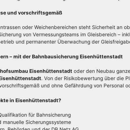
ise und vorschriftsgemäß
trassen oder Weichenbereichen steht Sicherheit an obe
icherung von Vermessungsteams im Gleisbereich – inklu
betrieb und permanenter Überwachung der Gleisfreigab
rn – mit der Bahnbau­sicherung Eisenhüttenstadt
nhofsumbau Eisenhüttenstadt
oder den Neubau ganzer
isenhüttenstadt
. Von der Risikobewertung über die Pl
 vorschriftsgemäß und ohne Gefährdung von Personal o
kte in Eisenhüttenstadt?
Qualifikation für Bahnsicherung
d manuelle Sicherungssysteme
rn, Behörden und der DB Netz AG