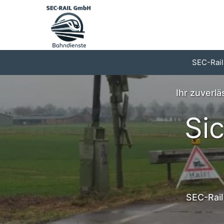
Zum
Inhalt
springen
SEC-Rail
Ihr zuverl
Si
SEC-Rail