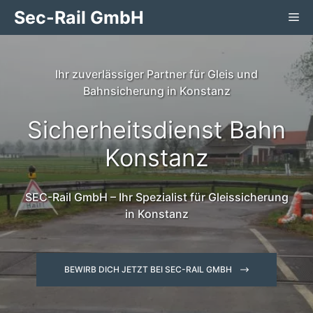
Zum
Sec-Rail GmbH
Me
Inhalt
springen
Ihr zuverlässiger Partner für Gleis und
Bahnsicherung in Konstanz
Sicherheitsdienst Bahn
Konstanz
SEC-Rail GmbH – Ihr Spezialist für Gleissicherung
in Konstanz
BEWIRB DICH JETZT BEI SEC-RAIL GMBH