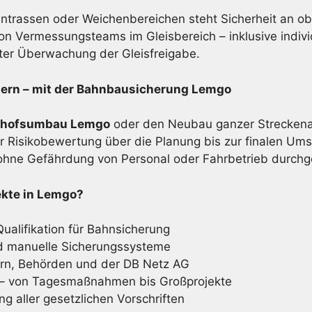
trassen oder Weichenbereichen steht Sicherheit an obe
n Vermessungsteams im Gleisbereich – inklusive indivi
er Überwachung der Gleisfreigabe.
rn – mit der Bahnbau­sicherung Lemgo
nhofsumbau Lemgo
oder den Neubau ganzer Streckenab
r Risikobewertung über die Planung bis zur finalen Umse
ohne Gefährdung von Personal oder Fahrbetrieb durchg
ekte in Lemgo?
Qualifikation für Bahnsicherung
d manuelle Sicherungssysteme
rn, Behörden und der DB Netz AG
e – von Tagesmaßnahmen bis Großprojekte
ng aller gesetzlichen Vorschriften