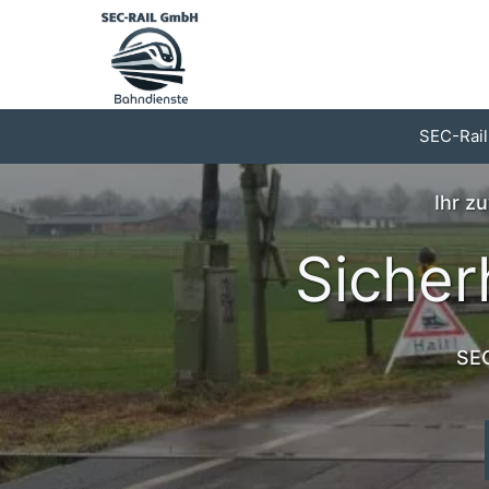
Zum
Inhalt
springen
SEC-Rail
Ihr z
Sicher
SEC