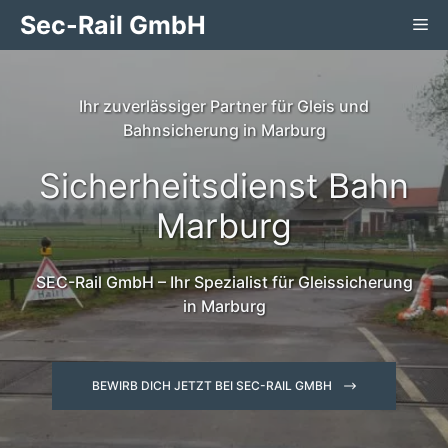
Zum
Sec-Rail GmbH
Me
Inhalt
springen
Ihr zuverlässiger Partner für Gleis und
Bahnsicherung in Marburg
Sicherheitsdienst Bahn
Marburg
SEC-Rail GmbH – Ihr Spezialist für Gleissicherung
in Marburg
BEWIRB DICH JETZT BEI SEC-RAIL GMBH