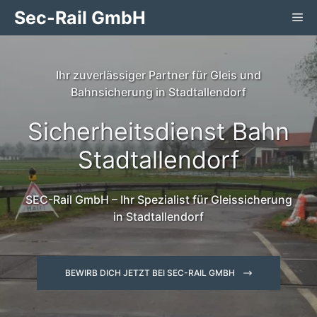
Zum
Sec-Rail GmbH
Me
Inhalt
springen
Ihr zuverlässiger Partner für Gleis und
Bahnsicherung in Stadtallendorf
Sicherheitsdienst Bahn
Stadtallendorf
SEC-Rail GmbH – Ihr Spezialist für Gleissicherung
in Stadtallendorf
BEWIRB DICH JETZT BEI SEC-RAIL GMBH